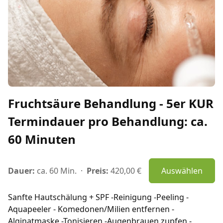
Fruchtsäure Behandlung - 5er KUR
Termindauer pro Behandlung: ca.
60 Minuten
Dauer:
ca. 60 Min.
·
Preis:
420,00 €
Auswählen
Sanfte Hautschälung + SPF -Reinigung -Peeling -
Aquapeeler - Komedonen/Milien entfernen -
Alginatmaske -Tonisieren -Augenbrauen zupfen -